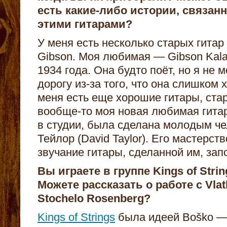
есть какие-либо истории, связан
этими гитарами?
У меня есть несколько старых гитар 
Gibson. Моя любимая — Gibson Kal
1934 года. Она будто поёт, но я не м
дорогу из-за того, что она слишком 
меня есть еще хорошие гитары, стар
вообще-то моя новая любимая гита
в студии, была сделана молодым ч
Тейлор (David Taylor). Его мастерст
звучание гитары, сделанной им, зап
Вы играете в группе
Kings
of
Strin
Можете рассказать о работе с
Vla
Stochelo
Rosenberg?
Kings of Strings
была идеей Boško —