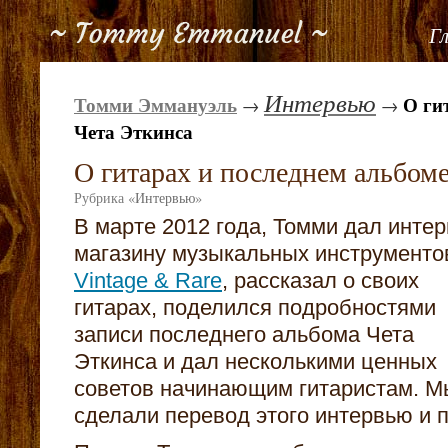
Г
Интервью
Томми Эммануэль
О ги
→
→
Чета Эткинса
О гитарах и последнем альбом
Рубрика
«
Интервью
»
В марте 2012 года, Томми дал инте
магазину музыкальных инструменто
Vintage & Rare
, рассказал о своих
гитарах, поделился подробностями
записи последнего альбома Чета
Эткинса и дал несколькими ценных
советов начинающим гитаристам. М
сделали перевод этого интервью и 