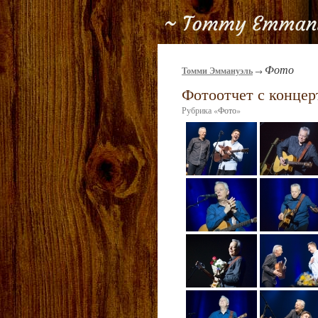
Фото
Томми Эммануэль
→
Фотоотчет с концер
Рубрика
«
Фото
»