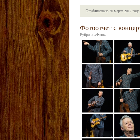
Опубликовано
30 марта 2017 года
Фотоотчет с концер
Рубрика
«
Фото
»