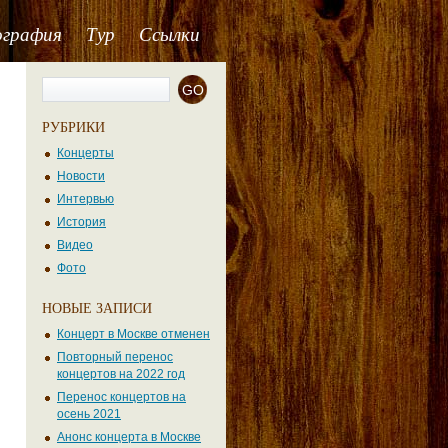
ография
Тур
Ссылки
РУБРИКИ
Концерты
Новости
Интервью
История
Видео
Фото
НОВЫЕ ЗАПИСИ
Концерт в Москве отменен
Повторный перенос
концертов на 2022 год
Перенос концертов на
осень 2021
Анонс концерта в Москве