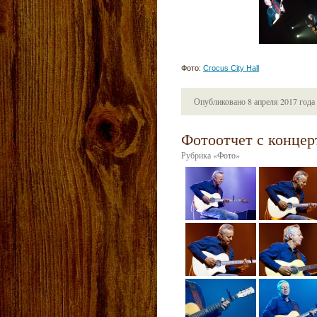
Фото:
Crocus City Hall
Опубликовано
8 апреля 2017 года
Фотоотчет с концерт
Рубрика
«
Фото
»