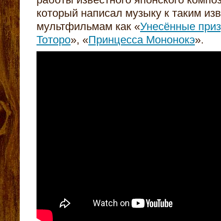
который написал музыку к таким из
мультфильмам как «
Унесённые при
Тоторо
», «
Принцесса Мононокэ
».