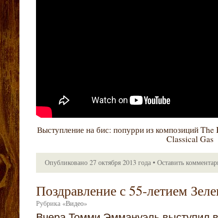
Выступление на бис: попурри из композиций The 
Classical Gas
Опубликовано
27 октября 2013 года
•
Оставить коммента
Поздравление с 55-летием Зеле
Рубрика
«
Видео
»
Вчера Томми Эммануэль выступил в