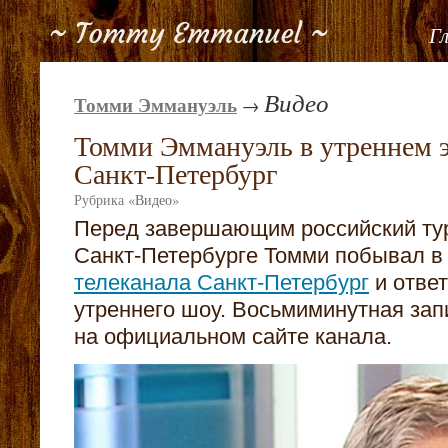
Г
Видео
Томми Эммануэль
→
Томми Эммануэль в утреннем э
Санкт-Петербург
Рубрика
«
Видео
»
Перед завершающим российский тур
Санкт-Петербурге Томми побывал в
телеканала Санкт-Петербург
и отве
утреннего шоу. Восьмиминутная за
на официальном сайте канала.