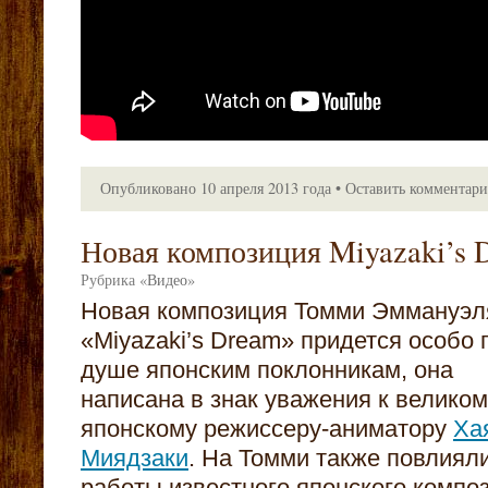
Опубликовано
10 апреля 2013 года
•
Оставить комментар
Новая композиция Miyazaki’s 
Рубрика
«
Видео
»
Новая композиция Томми Эммануэл
«Miyazaki’s Dream» придется особо 
душе японским поклонникам, она
написана в знак уважения к великом
японскому режиссеру-аниматору
Ха
Миядзаки
. На Томми также повлиял
работы известного японского компо