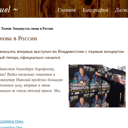
Главная
Биография
Диск
Томми Эммануэль снова в России
→
нова в России
мануэль впервые выступил во Владивостоке с первым концертом
орый теперь официально начался.
дивосток благодаря Аэрофлоту,
и! Видел несколько плакатов и
промоутер Николай проделал большую
отличное шоу, впервые в этом
нникам за столь теплый прием. Мы
complice One»
ccomplice One