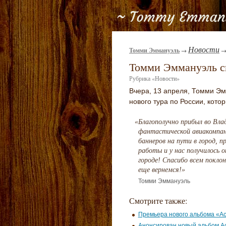
Новости
Томми Эммануэль
→
Томми Эммануэль с
Рубрика
«
Новости
»
Вчера, 13 апреля, Томми Эм
нового тура по России, кот
«
Благополучно прибыл во Вла
фантастической авиакомпани
баннеров на пути в город, 
работы и у нас получилось 
городе! Спасибо всем покло
еще вернемся!»
Томми Эммануэль
Смотрите также:
Премьера нового альбома «Ac
Анонсирован новый альбом A