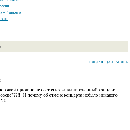
оссии
та – 7 апреля
Late»
а
СЛЕДУЮЩАЯ ЗАПИСЬ