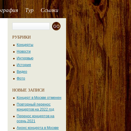
ография
Тур
Ссылки
РУБРИКИ
Концерты
Новости
Интервью
История
Видео
Фото
НОВЫЕ ЗАПИСИ
Концерт в Москве отменен
Повторный перенос
концертов на 2022 год
Перенос концертов на
осень 2021
Анонс концерта в Москве