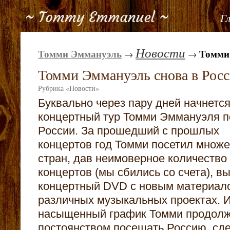
Г
Новости
Томми Эммануэль
Томми 
→
→
Томми Эммануэль снова в Росс
Рубрика
«
Новости
»
Буквально через пару дней начнетс
концертный тур Томми Эммануэля п
России. За прошедший с прошлых
концертов год Томми посетил множе
стран, дав неимоверное количество
концертов (мы сбились со счета), в
концертный DVD с новым материало
различных музыкальных проектах. И
насыщенный график Томми продолж
постоянством посещать Россию, сде