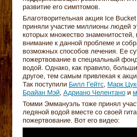
развитие его симптомов.
Благотворительная акция Ice Bucket
приняли участие миллионы людей э
которых множество знаменитостей, 
внимание к данной проблеме и собр
возможных способов лечения. Ее су
пожертвование в специальный фонд
водой. Однако, как правило, больши
другое, тем самым привлекая к акц
Так поступили
Билл Гейтс
,
Марк Цук
Брайан Мэй
,
Адриано Челентано
и
м
Томми Эммануэль тоже принял учас
ледяной водой вместе со своей гита
пожертвование. Вот его видео: