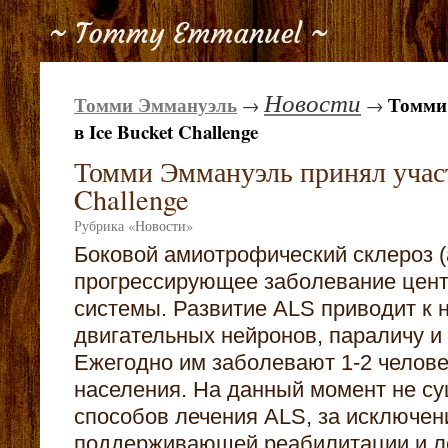
Новости
Томми Эммануэль
Томми
→
→
в Ice Bucket Challenge
Томми Эммануэль принял участ
Challenge
Рубрика
«
Новости
»
Боковой амиотрофический склероз (
прогрессирующее заболевание цент
системы. Развитие ALS приводит к
двигательных нейронов, параличу 
Ежегодно им заболевают 1-2 челове
населения. На данный момент не су
способов лечения ALS, за исключе
поддерживающей реабилитации и л