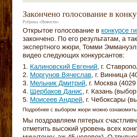
Закончено голосование в конку
Рубрика
«
Новости
»
Открытое голосование в
конкурсе г
закончено. По его результатам, а т
экспертного жюри, Томми Эммануэл
видео следующих конкурсантов:
1.
Калиновский Евгений
, г. Ставроп
2.
Моргунов Вячеслав
, г. Винница (
3.
Мельник Дмитрий
, г. Москва (4029
4.
Щербаков Данис
, г. Казань (выбо
5.
Моисеев Андрей
, г. Чебоксары (
Подробнее с выбором жюри можно ознакомит
Мы поздравляем пятерых счастливчи
отметить высокий уровень всех конк
минуточку, аж 45 человек). О трудн