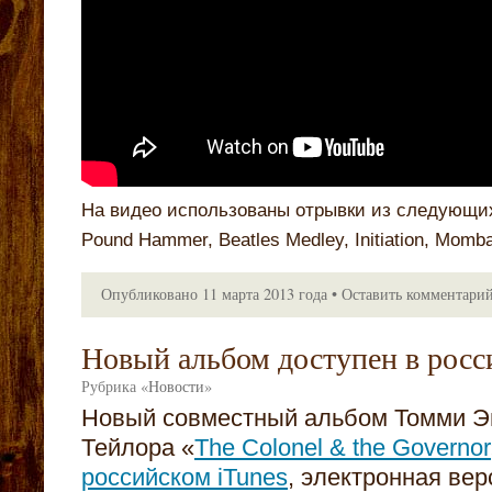
На видео использованы отрывки из следующих 
Pound Hammer, Beatles Medley, Initiation, Momb
Опубликовано
11 марта 2013 года
•
Оставить комментари
Новый альбом доступен в росс
Рубрика
«
Новости
»
Новый совместный альбом Томми Э
Тейлора «
The Colonel & the Governor
российском iTunes
, электронная вер