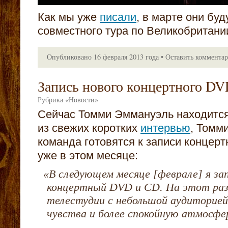
Как мы уже
писали
, в марте они бу
совместного тура по Великобритани
Опубликовано
16 февраля 2013 года
•
Оставить коммента
Запись нового концертного D
Рубрика
«
Новости
»
Сейчас Томми Эммануэль находится
из свежих коротких
интервью
, Томми
команда готовятся к записи концерт
уже в этом месяце:
«
В следующем месяце [феврале] я з
концертный DVD и CD. На этот раз
телестудии с небольшой аудиторией
чувства и более спокойную атмосфе