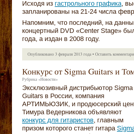
Исходя из
гастрольного графика
, в
запланированы на 21-24 числа февр
Напомним, что последний, на данн
концертный DVD «Center Stage» был
года, а издан в 2008 году.
Опубликовано
3 февраля 2013 года
•
Оставить комментар
Конкурс от Sigma Guitars и Т
Рубрика
«
Новости
»
Эксклюзивный дистрибьютор Sigma
Guitars в России, компания
АРТИМЬЮЗИК, и продюсерский цен
Тимура Ведерникова объявляют
конкурс для гитаристов
, главным
призом которого станет гитара
Sigm