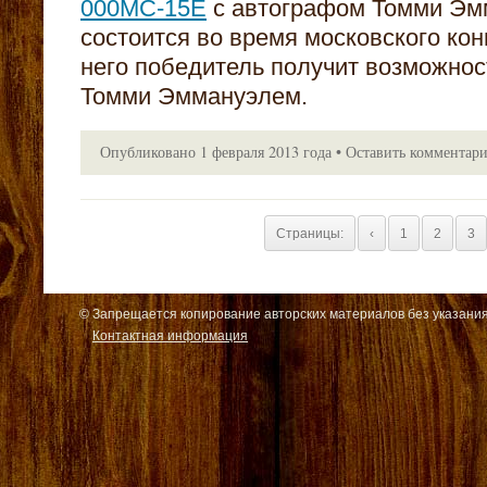
000MC-15E
с автографом Томми Эмм
состоится во время московского кон
него победитель получит возможнос
Томми Эммануэлем.
Опубликовано
1 февраля 2013 года
•
Оставить комментар
Страницы:
‹
1
2
3
© Запрещается копирование авторских материалов без указания
Контактная информация